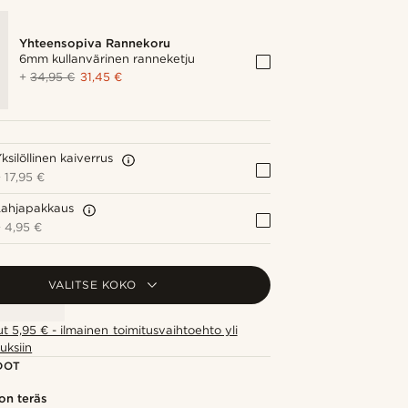
Yhteensopiva Rannekoru
6mm kullanvärinen ranneketju
+
34,95 €
31,45 €
ksilöllinen kaiverrus
+
17,95 €
Lahjapakkaus
+
4,95 €
VALITSE KOKO
ut 5,95 € - ilmainen toimitusvaihtoehto yli
uksiin
DOT
on teräs