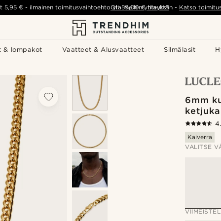
t
5,95 €
-
ilmainen toimitusvaihtoehto yli
Ota meihin yhteyttä
59,00 €
tilauksiin
-
Katso toimitu
t & lompakot
Vaatteet & Alusvaatteet
Silmälasit
H
6mm ku
ketjuka
4
Kaiverra
VALITSE V
VIIMEISTEL