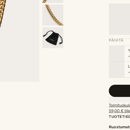
PÄIVITÄ
Y
Toimituskul
59,00 € tila
TUOTETIE
Ruostumat