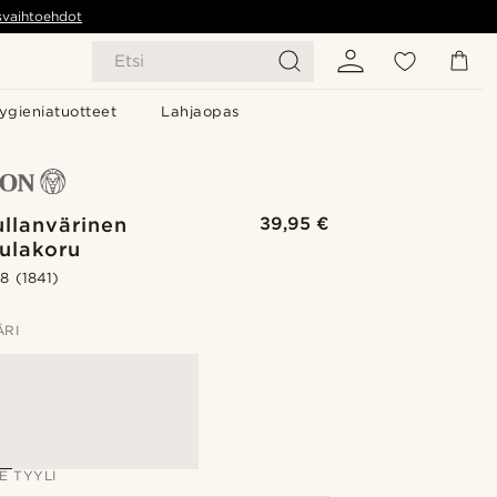
svaihtoehdot
Etsi
ygieniatuotteet
Lahjaopas
llanvärinen
39,95 €
ulakoru
.8
(1841)
ÄRI
E TYYLI