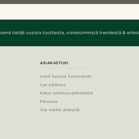
enä tietää uusista tuotteista, viimeisimmistä trendeistä & erikoi
ASIAKASTUKI
Usein kysytyt kysymykset
Luo palautus
Katso toimitusvaihtoehdot
Peruutus
Ota meihin yhteyttä