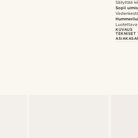
Säilyttää ki
Sopii uimi
Vedenkestä
Hummerilu
Luotettava 
KUVAUS
TEKNISET 
ASIAKASA