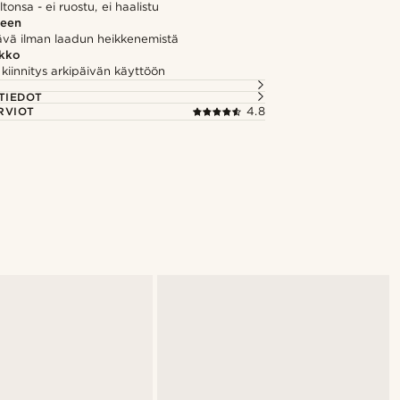
iltonsa - ei ruostu, ei haalistu
seen
vä ilman laadun heikkenemistä
kko
kiinnitys arkipäivän käyttöön
TIEDOT
RVIOT
4.8