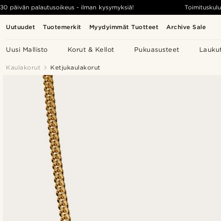
30 päivän palautusoikeus - ilman kysymyksiä!
Toimituskulu
Uutuudet
Tuotemerkit
Myydyimmät Tuotteet
Archive Sale
Uusi Mallisto
Korut & Kellot
Pukuasusteet
Lauku
Kaulakorut
Ketjukaulakorut