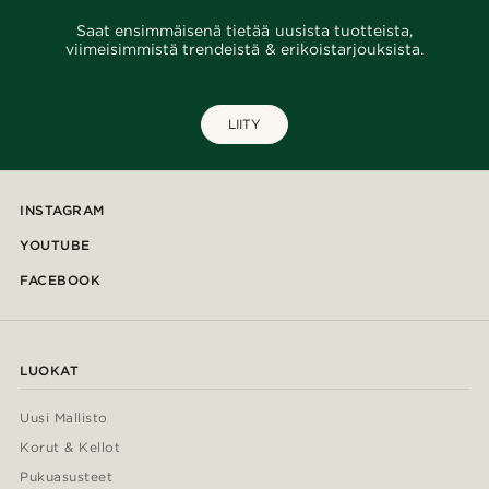
Saat ensimmäisenä tietää uusista tuotteista,
viimeisimmistä trendeistä & erikoistarjouksista.
LIITY
INSTAGRAM
YOUTUBE
FACEBOOK
LUOKAT
Uusi Mallisto
Korut & Kellot
Pukuasusteet