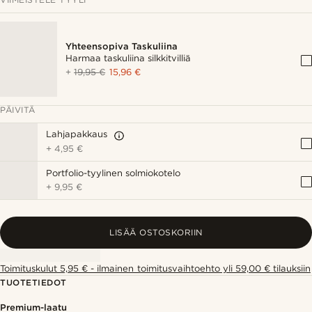
Yhteensopiva Taskuliina
Harmaa taskuliina silkkitvilliä
+
19,95 €
15,96 €
PÄIVITÄ
Lahjapakkaus
+
4,95 €
Portfolio-tyylinen solmiokotelo
+
9,95 €
LISÄÄ OSTOSKORIIN
Toimituskulut 5,95 € - ilmainen toimitusvaihtoehto yli 59,00 € tilauksiin
TUOTETIEDOT
Premium-laatu