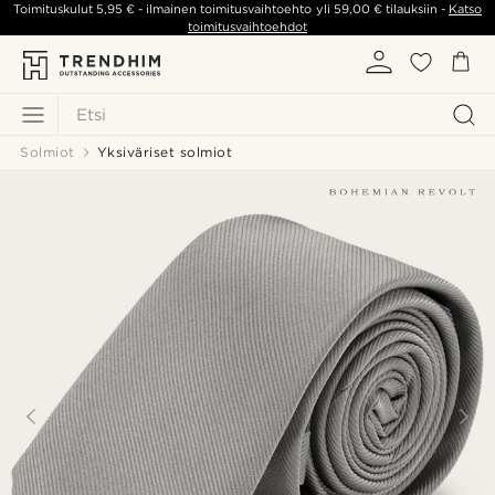
Toimituskulut
5,95 €
- ilmainen toimitusvaihtoehto yli
59,00 €
tilauksiin -
Katso
toimitusvaihtoehdot
Etsi
Solmiot
Yksiväriset solmiot