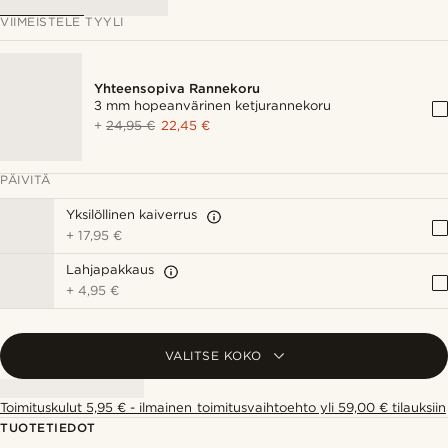
VIIMEISTELE TYYLI
Yhteensopiva Rannekoru
3 mm hopeanvärinen ketjurannekoru
+
24,95 €
22,45 €
PÄIVITÄ
Yksilöllinen kaiverrus
+
17,95 €
Lahjapakkaus
+
4,95 €
VALITSE KOKO
Toimituskulut 5,95 € - ilmainen toimitusvaihtoehto yli 59,00 € tilauksiin
TUOTETIEDOT