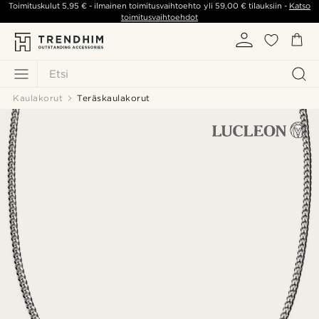
Toimituskulut
5,95 €
- ilmainen toimitusvaihtoehto yli
59,00 €
tilauksiin -
Katso
toimitusvaihtoehdot
Etsi
Kaulakorut
Teräskaulakorut