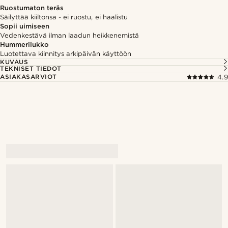
Ruostumaton teräs
Säilyttää kiiltonsa - ei ruostu, ei haalistu
Sopii uimiseen
Vedenkestävä ilman laadun heikkenemistä
Hummerilukko
Luotettava kiinnitys arkipäivän käyttöön
KUVAUS
TEKNISET TIEDOT
ASIAKASARVIOT
4.9