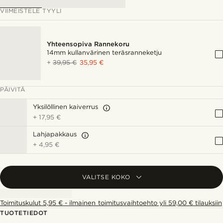
VIIMEISTELE TYYLI
Yhteensopiva Rannekoru
14mm kullanvärinen teräsranneketju
+
39,95 €
35,95 €
PÄIVITÄ
Yksilöllinen kaiverrus
+
17,95 €
Lahjapakkaus
+
4,95 €
VALITSE KOKO
Toimituskulut 5,95 € - ilmainen toimitusvaihtoehto yli 59,00 € tilauksiin
TUOTETIEDOT