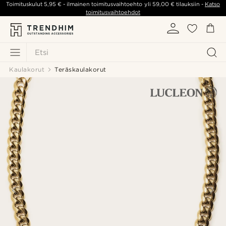
Toimituskulut
5,95 €
- ilmainen toimitusvaihtoehto yli
59,00 €
tilauksiin -
Katso
toimitusvaihtoehdot
Etsi
Kaulakorut
Teräskaulakorut