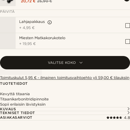
20,72 €
25,90 €
PÄIVITÄ
Lahjapakkaus
+
4,95 €
Miesten Matkakorukotelo
+
19,95 €
VALITSE KOKO
Toimituskulut 5,95 € - ilmainen toimitusvaihtoehto yli 59,00 € tilauksiin
TUOTETIEDOT
Kevyttä titaania
Titaanikarbonitridipinnoite
Sopii erilaisiin lävistyksiin
KUVAUS
TEKNISET TIEDOT
ASIAKASARVIOT
4.8