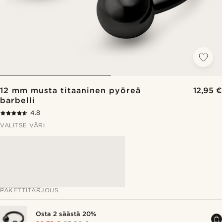
12 mm musta titaaninen pyöreä
12,95 €
barbelli
4.8
VALITSE VÄRI
PAKETTITARJOUS
Osta 2 säästä 20%