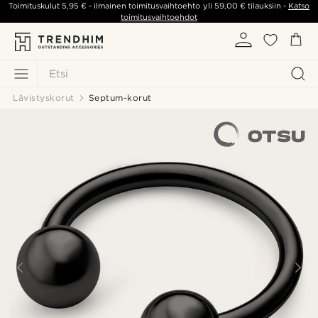
Toimituskulut
5,95 €
- ilmainen toimitusvaihtoehto yli
59,00 €
tilauksiin -
Katso
toimitusvaihtoehdot
Etsi
Lävistyskorut
Septum-korut