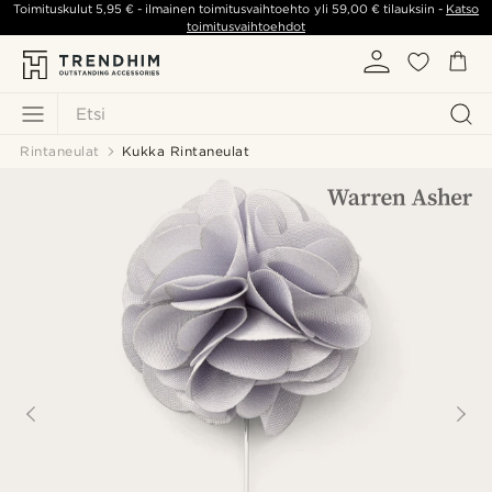
Toimituskulut
5,95 €
- ilmainen toimitusvaihtoehto yli
59,00 €
tilauksiin -
Katso
toimitusvaihtoehdot
Etsi
Rintaneulat
Kukka Rintaneulat