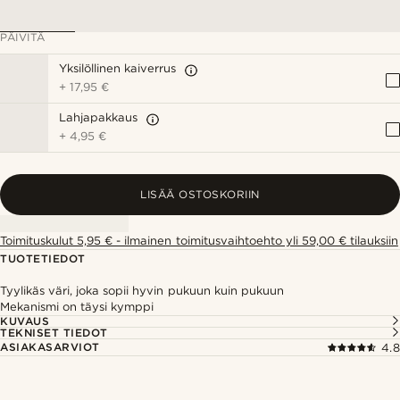
PÄIVITÄ
Yksilöllinen kaiverrus
+
17,95 €
Lahjapakkaus
+
4,95 €
LISÄÄ OSTOSKORIIN
Toimituskulut 5,95 € - ilmainen toimitusvaihtoehto yli 59,00 € tilauksiin
TUOTETIEDOT
Tyylikäs väri, joka sopii hyvin pukuun kuin pukuun
Mekanismi on täysi kymppi
KUVAUS
TEKNISET TIEDOT
ASIAKASARVIOT
4.8