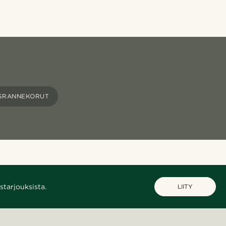
SRANNEKORUT
starjouksista.
LIITY