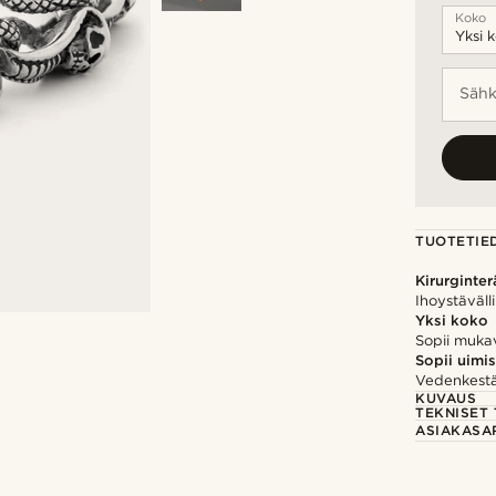
Koko
Sähk
TUOTETIE
Kirurginter
Ihoystäväll
Yksi koko
Sopii mukav
Sopii uimi
Vedenkestä
KUVAUS
TEKNISET 
ASIAKASA