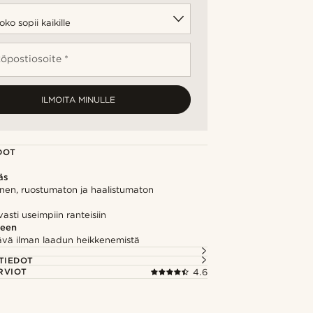
öpostiosoite *
ILMOITA MINULLE
DOT
äs
inen, ruostumaton ja haalistumaton
asti useimpiin ranteisiin
seen
vä ilman laadun heikkenemistä
TIEDOT
RVIOT
4.6