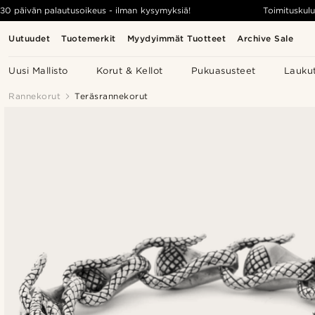
30 päivän palautusoikeus - ilman kysymyksiä!
Toimituskulu
Uutuudet
Tuotemerkit
Myydyimmät Tuotteet
Archive Sale
Uusi Mallisto
Korut & Kellot
Pukuasusteet
Lauku
Rannekorut
Teräsrannekorut