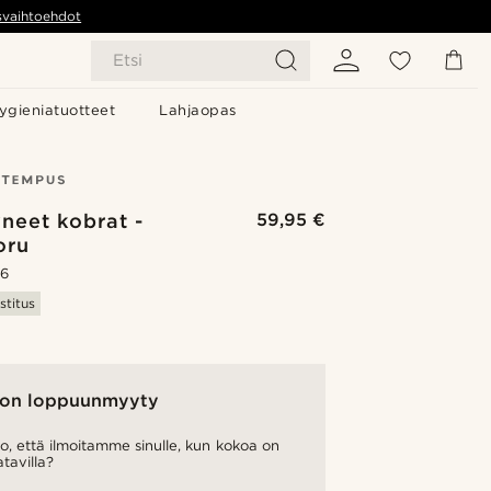
svaihtoehdot
Etsi
ygieniatuotteet
Lahjaopas
neet kobrat -
59,95 €
oru
.6
stitus
on loppuunmyyty
o, että ilmoitamme sinulle, kun kokoa on
atavilla?