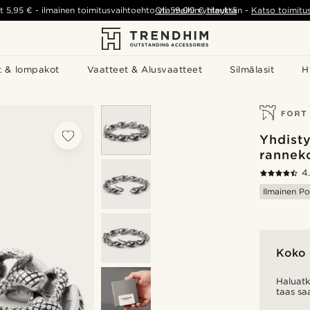
t
5,95 €
-
ilmainen toimitusvaihtoehto yli
Ota meihin yhteyttä
59,00 €
tilauksiin
-
Katso toimitu
t & lompakot
Vaatteet & Alusvaatteet
Silmälasit
H
Yhdisty
rannek
4
Ilmainen Po
Koko 
Haluatk
taas sa