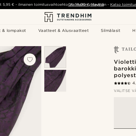
t
5,95 €
-
ilmainen toimitusvaihtoehto yli
Ota meihin yhteyttä
59,00 €
tilauksiin
-
Katso toimitu
t & lompakot
Vaatteet & Alusvaatteet
Silmälasit
H
Violett
barokki
polyest
4
VALITSE V