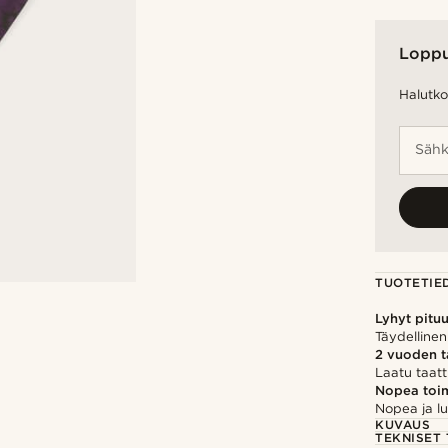
Lopp
Halutko 
Sähk
TUOTETIE
Lyhyt pitu
Täydellinen
2 vuoden 
Laatu taatt
Nopea toim
Nopea ja lu
KUVAUS
TEKNISET 