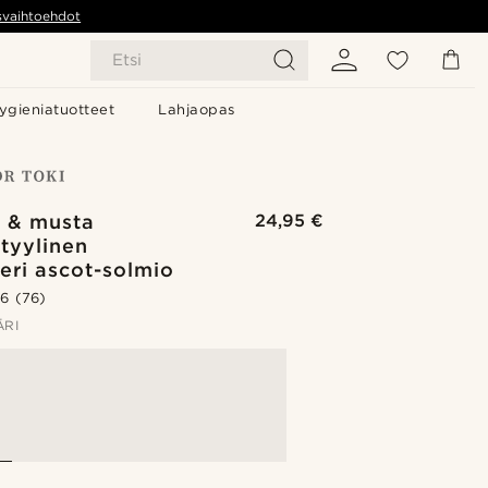
svaihtoehdot
Etsi
ygieniatuotteet
Lahjaopas
i & musta
24,95 €
tyylinen
eri ascot-solmio
.6
(76)
ÄRI