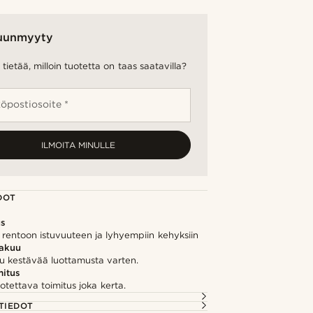
uunmyyty
tietää, milloin tuotetta on taas saatavilla?
öpostiosoite *
ILMOITA MINULLE
DOT
us
 rentoon istuvuuteen ja lyhyempiin kehyksiin
takuu
u kestävää luottamusta varten.
itus
otettava toimitus joka kerta.
TIEDOT