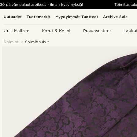
30 päivän palautusoikeus - ilman kysymyksiä!
Toimituskulu
Uutuudet
Tuotemerkit
Myydyimmät Tuotteet
Archive Sale
Uusi Mallisto
Korut & Kellot
Pukuasusteet
Lauku
Solmiot
Solmiohuivit