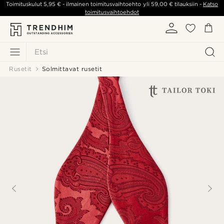
Toimituskulut
5,95 €
- ilmainen toimitusvaihtoehto yli
59,00 €
tilauksiin -
Katso
toimitusvaihtoehdot
Etsi
Rusetit
Solmittavat rusetit