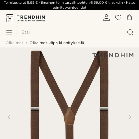
Toimituskulut
5,95 €
- ilmainen toimitusvaihtoehto yli
59,00 €
tilauksiin -
Katso
toimitusvaihtoehdot
Etsi
Olkaimet
Olkaimet klipsikiinnityksellä