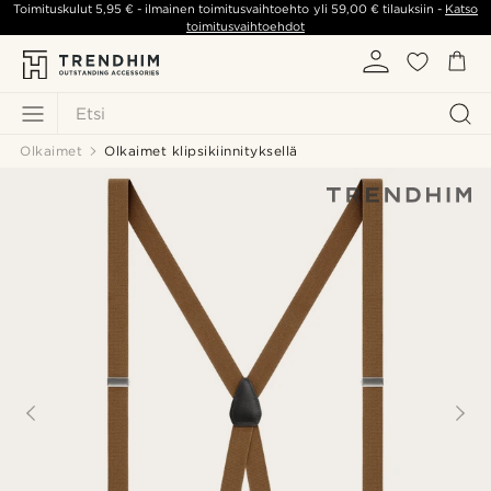
Toimituskulut
5,95 €
- ilmainen toimitusvaihtoehto yli
59,00 €
tilauksiin -
Katso
toimitusvaihtoehdot
Etsi
Olkaimet
Olkaimet klipsikiinnityksellä