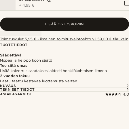
+
4,95 €
LISÄÄ OSTOSKORIIN
Toimituskulut 5,95 € - ilmainen toimitusvaihtoehto yli 59,00 € tilauksiin
TUOTETIEDOT
Säädettävä
Nopea ja helppo koon säätö
Tee siitä omasi
Lisää kaiverrus saadaksesi aidosti henkilökohtaisen ilmeen
2 vuoden takuu
Laatu taattu kestävää luottamusta varten.
KUVAUS
TEKNISET TIEDOT
ASIAKASARVIOT
4.0