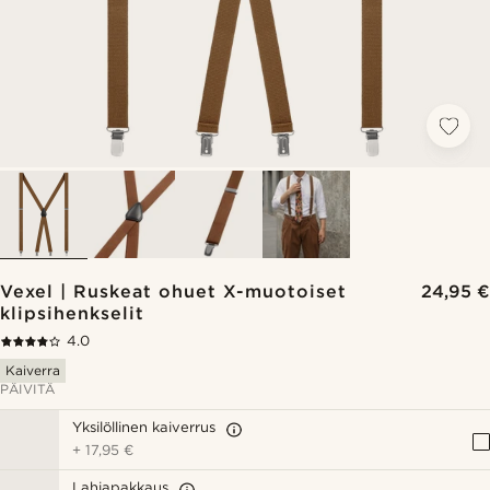
Vexel | Ruskeat ohuet X-muotoiset
24,95 €
klipsihenkselit
4.0
Kaiverra
PÄIVITÄ
Yksilöllinen kaiverrus
+
17,95 €
Lahjapakkaus