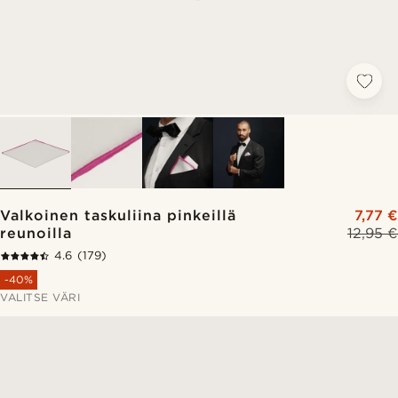
Valkoinen taskuliina pinkeillä
7,77 €
reunoilla
12,95 €
4.6
(179)
-40%
VALITSE VÄRI