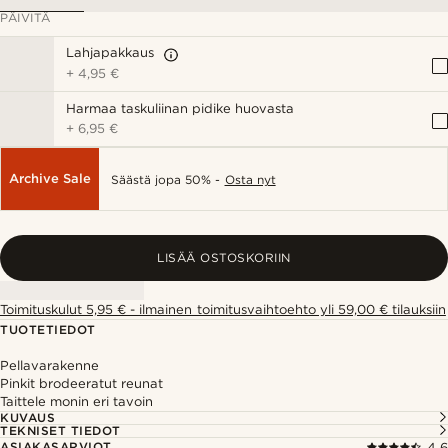
PÄIVITÄ
Lahjapakkaus
+
4,95 €
Harmaa taskuliinan pidike huovasta
+
6,95 €
Archive Sale
Säästä jopa 50% -
Osta nyt
LISÄÄ OSTOSKORIIN
Toimituskulut 5,95 € - ilmainen toimitusvaihtoehto yli 59,00 € tilauksiin
TUOTETIEDOT
Pellavarakenne
Pinkit brodeeratut reunat
Taittele monin eri tavoin
KUVAUS
TEKNISET TIEDOT
ASIAKASARVIOT
4.6