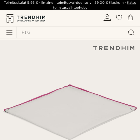
Toimituskulut
5,95 €
- ilmainen toimitusvaihtoehto yli
59,00 €
tilauksiin -
Katso
toimitusvaihtoehdot
Etsi