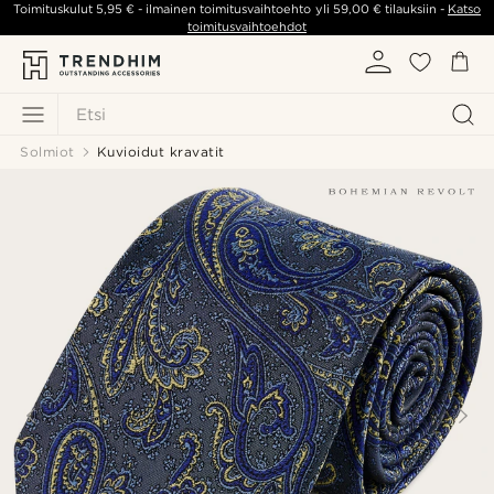
Toimituskulut
5,95 €
- ilmainen toimitusvaihtoehto yli
59,00 €
tilauksiin -
Katso
toimitusvaihtoehdot
Etsi
Solmiot
Kuvioidut kravatit