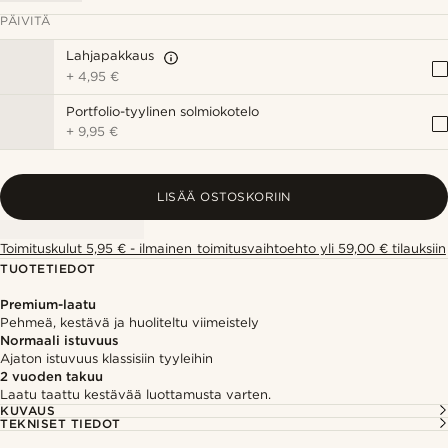
PÄIVITÄ
Lahjapakkaus
+
4,95 €
Portfolio-tyylinen solmiokotelo
+
9,95 €
LISÄÄ OSTOSKORIIN
Toimituskulut 5,95 € - ilmainen toimitusvaihtoehto yli 59,00 € tilauksiin
TUOTETIEDOT
Premium-laatu
Pehmeä, kestävä ja huoliteltu viimeistely
Normaali istuvuus
Ajaton istuvuus klassisiin tyyleihin
2 vuoden takuu
Laatu taattu kestävää luottamusta varten.
KUVAUS
TEKNISET TIEDOT