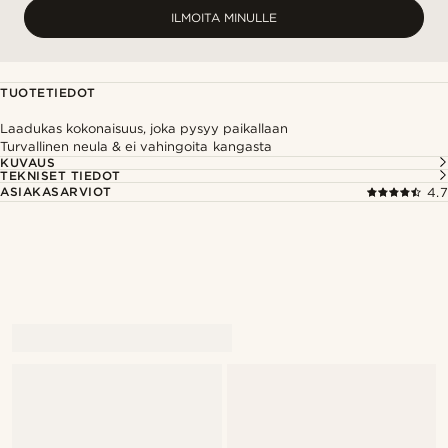
ILMOITA MINULLE
TUOTETIEDOT
Laadukas kokonaisuus, joka pysyy paikallaan
Turvallinen neula & ei vahingoita kangasta
KUVAUS
TEKNISET TIEDOT
ASIAKASARVIOT
4.7