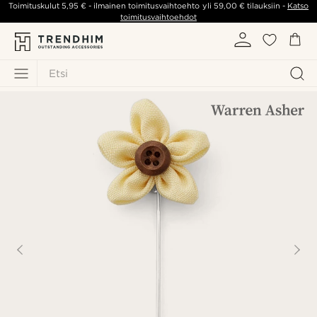
Toimituskulut
5,95 €
- ilmainen toimitusvaihtoehto yli
59,00 €
tilauksiin -
Katso
toimitusvaihtoehdot
Etsi