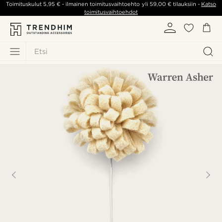
Toimituskulut
5,95 €
- ilmainen toimitusvaihtoehto yli
59,00 €
tilauksiin -
Katso
toimitusvaihtoehdot
Etsi