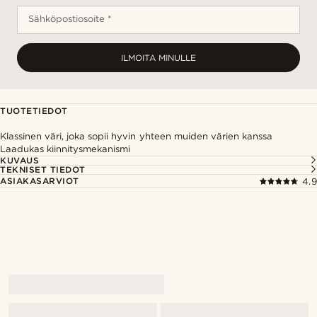
Sähköpostiosoite *
ILMOITA MINULLE
TUOTETIEDOT
Klassinen väri, joka sopii hyvin yhteen muiden värien kanssa
Laadukas kiinnitysmekanismi
KUVAUS
TEKNISET TIEDOT
ASIAKASARVIOT
4.9