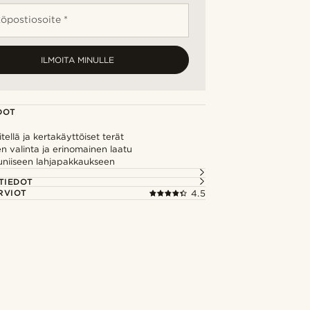
öpostiosoite *
ILMOITA MINULLE
DOT
tellä ja kertakäyttöiset terät
en valinta ja erinomainen laatu
uniiseen lahjapakkaukseen
TIEDOT
RVIOT
4.5