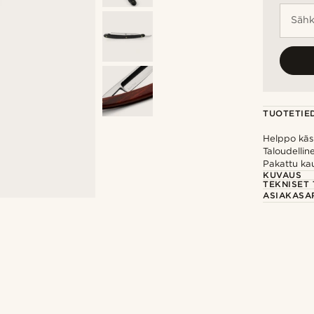
Sähk
TUOTETIE
Helppo käsi
Taloudellin
Pakattu ka
KUVAUS
TEKNISET 
ASIAKASA