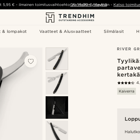
t
5,95 €
-
ilmainen toimitusvaihtoehto yli
Ota meihin yhteyttä
59,00 €
tilauksiin
-
Katso toimitu
t & lompakot
Vaatteet & Alusvaatteet
Silmälasit
H
Tyylik
partave
kertakä
4
Kaiverra
Lopp
Halutko 