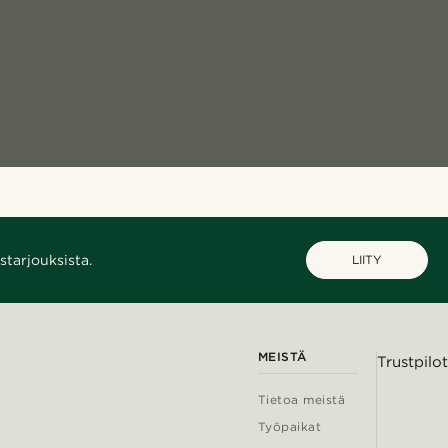
starjouksista.
LIITY
MEISTÄ
Trustpilot
Tietoa meistä
Työpaikat