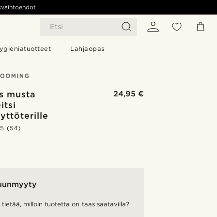
svaihtoehdot
Etsi
ygieniatuotteet
Lahjaopas
äs musta
24,95 €
itsi
yttöterille
.5
(54)
uunmyyty
tietää, milloin tuotetta on taas saatavilla?