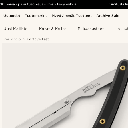
30 päivän palautusoikeus - ilman kysymyksiä!
Toimituskulu
Uutuudet
Tuotemerkit
Myydyimmät Tuotteet
Archive Sale
Uusi Mallisto
Korut & Kellot
Pukuasusteet
Lauku
Parranajo
Partaveitset