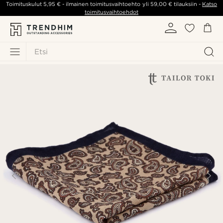
Toimituskulut
5,95 €
- ilmainen toimitusvaihtoehto yli
59,00 €
tilauksiin -
Katso
toimitusvaihtoehdot
Etsi