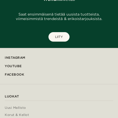
Saat ensimmäisenä tietää uusista tuotteista,
viimeisimmistä trendeistä & erikoistarjouksista.
LIITY
INSTAGRAM
YOUTUBE
FACEBOOK
LUOKAT
Uusi Mallisto
Korut & Kellot