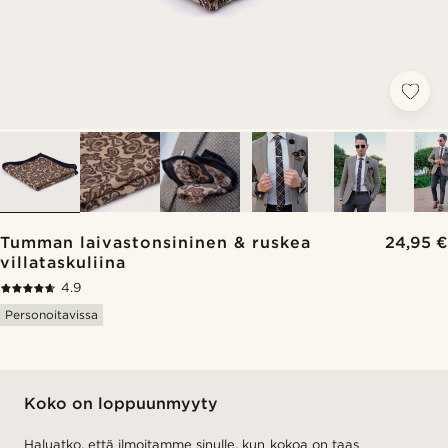
Tumman laivastonsininen & ruskea
24,95 €
villataskuliina
4.9
Personoitavissa
Koko on loppuunmyyty
Haluatko, että ilmoitamme sinulle, kun kokoa on taas