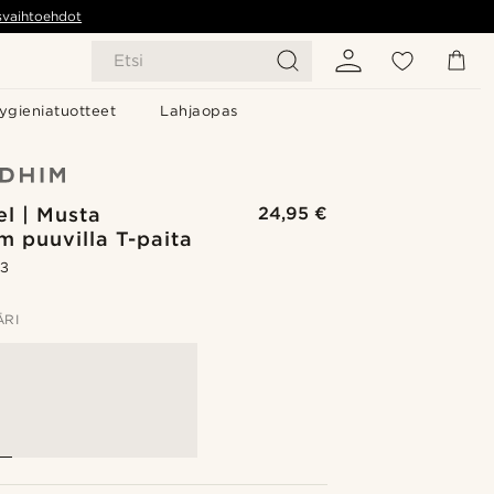
svaihtoehdot
Etsi
ygieniatuotteet
Lahjaopas
l | Musta
24,95 €
 puuvilla T-paita
.3
ÄRI