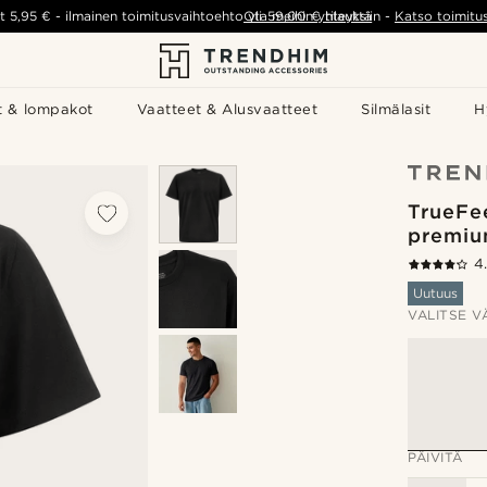
t
5,95 €
-
ilmainen toimitusvaihtoehto yli
Ota meihin yhteyttä
59,00 €
tilauksiin
-
Katso toimitu
t & lompakot
Vaatteet & Alusvaatteet
Silmälasit
H
TrueFee
premium
4
Uutuus
VALITSE V
PÄIVITÄ