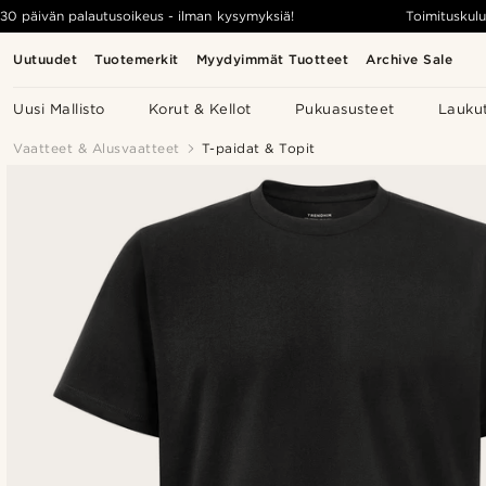
30 päivän palautusoikeus - ilman kysymyksiä!
Toimituskulu
Uutuudet
Tuotemerkit
Myydyimmät Tuotteet
Archive Sale
Uusi Mallisto
Korut & Kellot
Pukuasusteet
Lauku
Vaatteet & Alusvaatteet
T-paidat & Topit