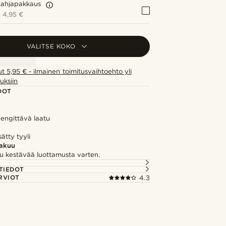
Lahjapakkaus
+
4,95 €
VALITSE KOKO
ut 5,95 € - ilmainen toimitusvaihtoehto yli
uksiin
DOT
hengittävä laatu
sätty tyyli
takuu
u kestävää luottamusta varten.
TIEDOT
RVIOT
4.3