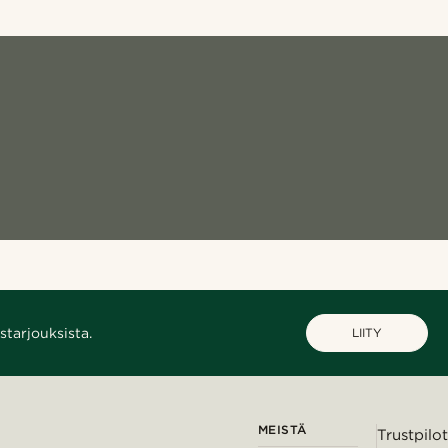
starjouksista.
LIITY
MEISTÄ
Trustpilot