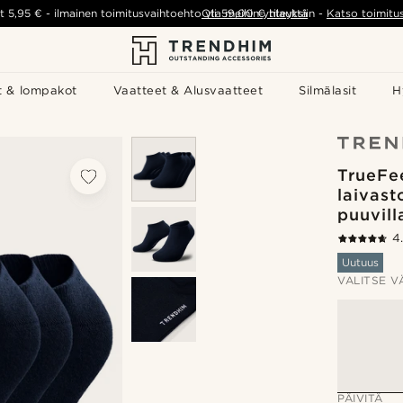
t
5,95 €
-
ilmainen toimitusvaihtoehto yli
Ota meihin yhteyttä
59,00 €
tilauksiin
-
Katso toimitu
t & lompakot
Vaatteet & Alusvaatteet
Silmälasit
H
TrueFee
laivast
puuvill
4
Uutuus
VALITSE V
PÄIVITÄ