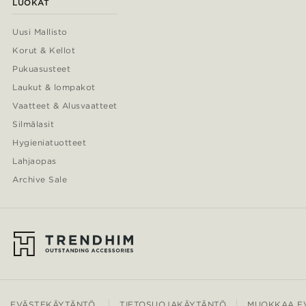
LUOKAT
Uusi Mallisto
Korut & Kellot
Pukuasusteet
Laukut & lompakot
Vaatteet & Alusvaatteet
Silmälasit
Hygieniatuotteet
Lahjaopas
Archive Sale
EVÄSTEKÄYTÄNTÖ
TIETOSUOJAKÄYTÄNTÖ
MUOKKAA EV