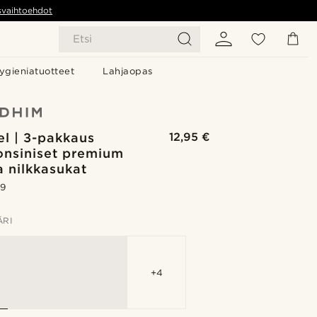
svaihtoehdot
Etsi
ygieniatuotteet
Lahjaopas
l | 3-pakkaus
12,95 €
onsiniset premium
a nilkkasukat
.9
ÄRI
+4