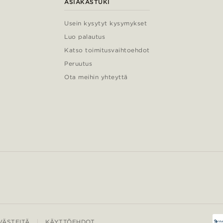
ASIAKASTUKI
Usein kysytyt kysymykset
Luo palautus
Katso toimitusvaihtoehdot
Peruutus
Ota meihin yhteyttä
ÄSTEITÄ
KÄYTTÖEHDOT