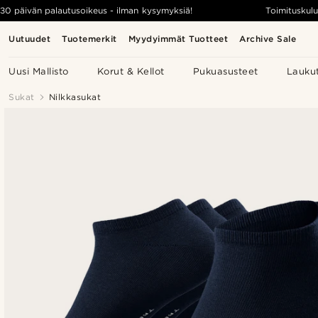
30 päivän palautusoikeus - ilman kysymyksiä!
Toimituskulu
Uutuudet
Tuotemerkit
Myydyimmät Tuotteet
Archive Sale
Uusi Mallisto
Korut & Kellot
Pukuasusteet
Lauku
Sukat
Nilkkasukat