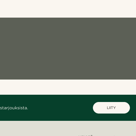
starjouksista.
LIITY