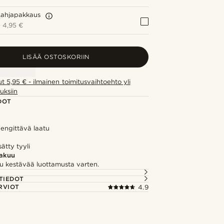
Lahjapakkaus
+
4,95 €
LISÄÄ OSTOSKORIIN
ut 5,95 € - ilmainen toimitusvaihtoehto yli
uksiin
DOT
hengittävä laatu
sätty tyyli
takuu
u kestävää luottamusta varten.
TIEDOT
RVIOT
4.9