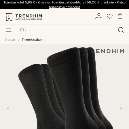
Toimituskulut
5,95 €
- ilmainen toimitusvaihtoehto yli
59,00 €
tilauksiin -
Katso
toimitusvaihtoehdot
Etsi
Sukat
Tennissukat