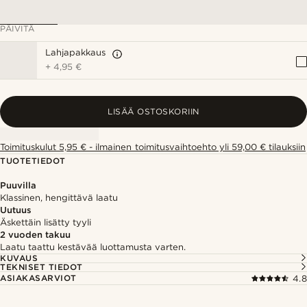
PÄIVITÄ
Lahjapakkaus
+
4,95 €
LISÄÄ OSTOSKORIIN
Toimituskulut 5,95 € - ilmainen toimitusvaihtoehto yli 59,00 € tilauksiin
TUOTETIEDOT
Puuvilla
Klassinen, hengittävä laatu
Uutuus
Äskettäin lisätty tyyli
2 vuoden takuu
Laatu taattu kestävää luottamusta varten.
KUVAUS
TEKNISET TIEDOT
ASIAKASARVIOT
4.8