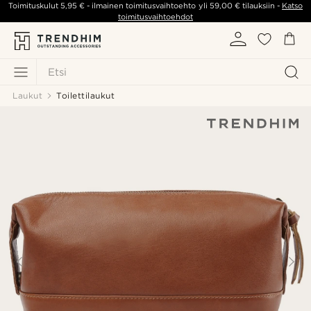
Toimituskulut
5,95 €
- ilmainen toimitusvaihtoehto yli
59,00 €
tilauksiin -
Katso
toimitusvaihtoehdot
Etsi
Laukut
Toilettilaukut