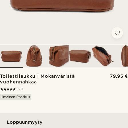
Toilettilaukku | Mokanväristä
79,95 €
vuohennahkaa
5.0
Ilmainen Postitus
Loppuunmyyty