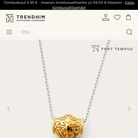
Toimituskulut
5,95 €
- ilmainen toimitusvaihtoehto yli
59,00 €
tilauksiin -
Katso
toimitusvaihtoehdot
Etsi