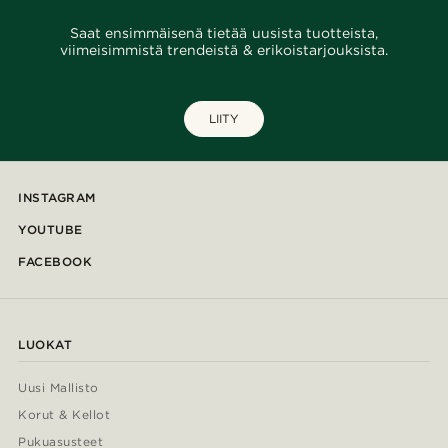
Saat ensimmäisenä tietää uusista tuotteista,
viimeisimmistä trendeistä & erikoistarjouksista.
LIITY
INSTAGRAM
YOUTUBE
FACEBOOK
LUOKAT
Uusi Mallisto
Korut & Kellot
Pukuasusteet