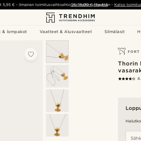
t
5,95 €
-
ilmainen toimitusvaihtoehto yli
Ota meihin yhteyttä
59,00 €
tilauksiin
-
Katso toimitu
t & lompakot
Vaatteet & Alusvaatteet
Silmälasit
H
Thorin 
vasara
4
Lopp
Halutko 
Sähk