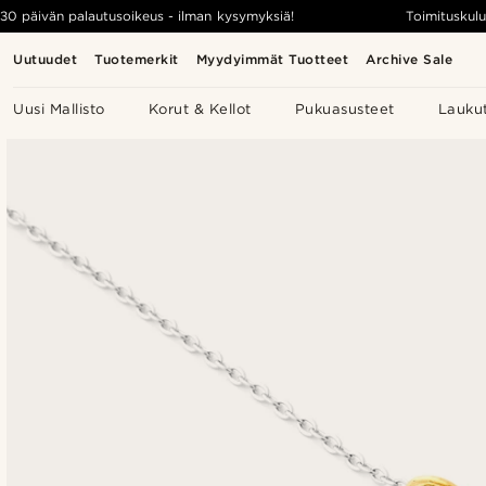
30 päivän palautusoikeus - ilman kysymyksiä!
Toimituskulu
Uutuudet
Tuotemerkit
Myydyimmät Tuotteet
Archive Sale
Uusi Mallisto
Korut & Kellot
Pukuasusteet
Lauku