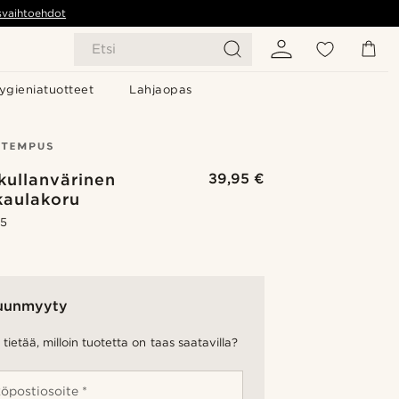
svaihtoehdot
Etsi
ygieniatuotteet
Lahjaopas
kullanvärinen
39,95 €
kaulakoru
.5
uunmyyty
tietää, milloin tuotetta on taas saatavilla?
öpostiosoite *