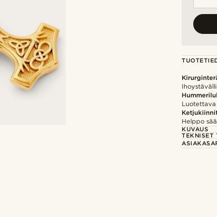
TUOTETIE
Kirurginter
Ihoystäväll
Hummerilu
Luotettava 
Ketjukiinni
Helppo sää
KUVAUS
TEKNISET 
ASIAKASA