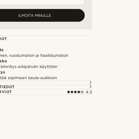
ILMOITA MINULLE
DOT
äs
inen, ruostumaton ja haalistumaton
kko
kiinnitys arkipäivän käyttöön
tys
tää sopimaan kaula-aukkoon
TIEDOT
RVIOT
4.5