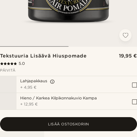
Tekstuuria Lisäävä Hiuspomade
19,95 €
5.0
PÄIVITÄ
Lahjapakkaus
+
4,95 €
Hieno / Karkea Kilpikonnakuvio Kampa
+
12,95 €
LISÄÄ OSTOSKORIIN