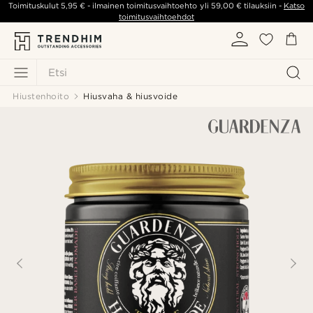
Toimituskulut
5,95 €
- ilmainen toimitusvaihtoehto yli
59,00 €
tilauksiin -
Katso
toimitusvaihtoehdot
Etsi
Hiustenhoito
Hiusvaha & hiusvoide