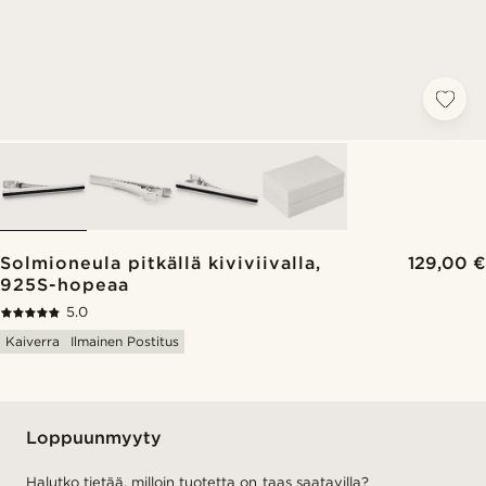
Solmioneula pitkällä kiviviivalla,
129,00 €
925S-hopeaa
5.0
Kaiverra
Ilmainen Postitus
Loppuunmyyty
Halutko tietää, milloin tuotetta on taas saatavilla?