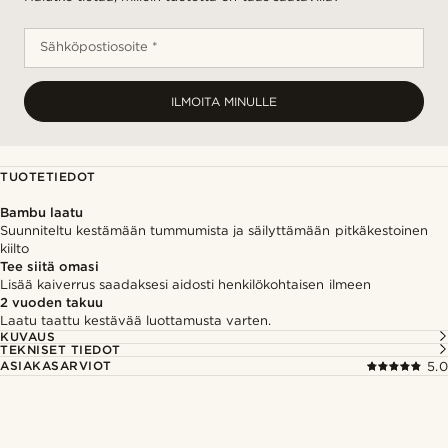
Sähköpostiosoite *
ILMOITA MINULLE
TUOTETIEDOT
Bambu laatu
Suunniteltu kestämään tummumista ja säilyttämään pitkäkestoinen
kiilto
Tee siitä omasi
Lisää kaiverrus saadaksesi aidosti henkilökohtaisen ilmeen
2 vuoden takuu
Laatu taattu kestävää luottamusta varten.
KUVAUS
TEKNISET TIEDOT
ASIAKASARVIOT
5.0