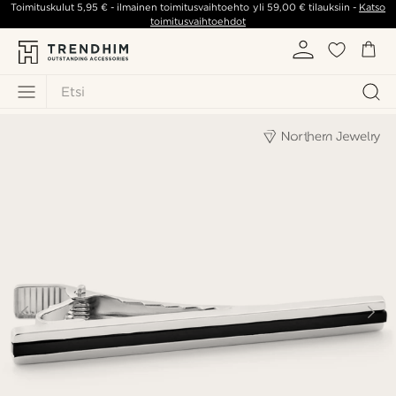
Toimituskulut
5,95 €
- ilmainen toimitusvaihtoehto yli
59,00 €
tilauksiin -
Katso
toimitusvaihtoehdot
Etsi