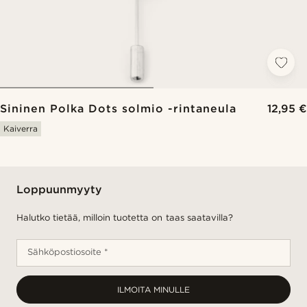
Sininen Polka Dots solmio -rintaneula
12,95 €
Kaiverra
Loppuunmyyty
Halutko tietää, milloin tuotetta on taas saatavilla?
Sähköpostiosoite *
ILMOITA MINULLE