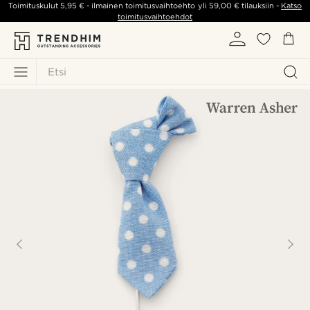
Toimituskulut
5,95 €
- ilmainen toimitusvaihtoehto yli
59,00 €
tilauksiin -
Katso
toimitusvaihtoehdot
Etsi