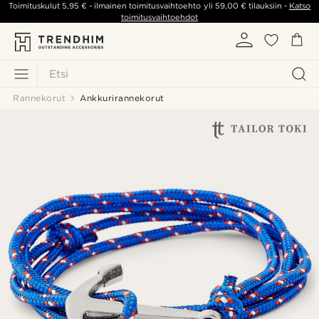
Toimituskulut
5,95 €
- ilmainen toimitusvaihtoehto yli
59,00 €
tilauksiin -
Katso
toimitusvaihtoehdot
Etsi
Rannekorut
Ankkurirannekorut