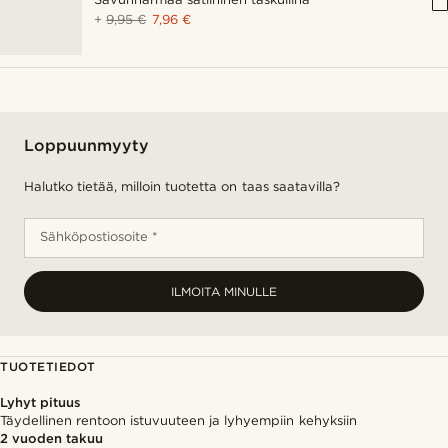
+
9,95 €
7,96 €
Loppuunmyyty
Halutko tietää, milloin tuotetta on taas saatavilla?
Sähköpostiosoite *
ILMOITA MINULLE
TUOTETIEDOT
Lyhyt pituus
Täydellinen rentoon istuvuuteen ja lyhyempiin kehyksiin
2 vuoden takuu