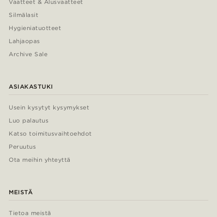
Vaatteet & Alusvaatteet
Silmälasit
Hygieniatuotteet
Lahjaopas
Archive Sale
ASIAKASTUKI
Usein kysytyt kysymykset
Luo palautus
Katso toimitusvaihtoehdot
Peruutus
Ota meihin yhteyttä
MEISTÄ
Tietoa meistä