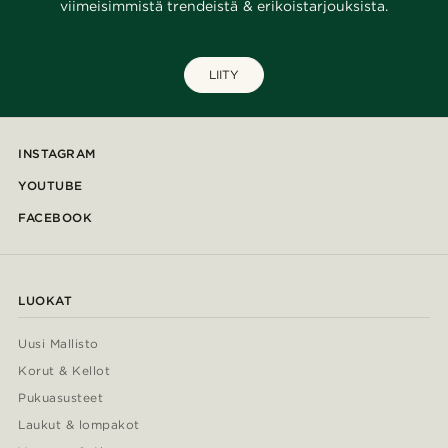
viimeisimmistä trendeistä & erikoistarjouksista.
LIITY
INSTAGRAM
YOUTUBE
FACEBOOK
LUOKAT
Uusi Mallisto
Korut & Kellot
Pukuasusteet
Laukut & lompakot