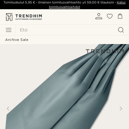
Toimituskulut
5,95 €
- ilmainen toimitusvaihtoehto yli
59,00 €
tilauksiin -
Katso
toimitusvaihtoehdot
Etsi
Archive Sale