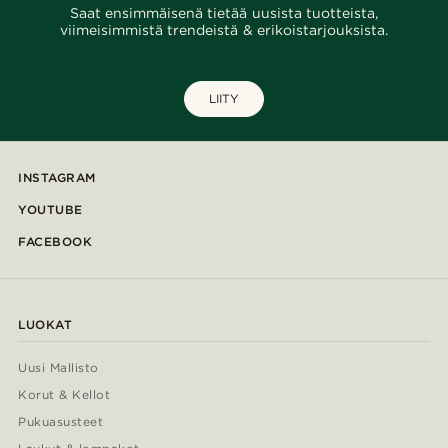
Saat ensimmäisenä tietää uusista tuotteista,
viimeisimmistä trendeistä & erikoistarjouksista.
LIITY
INSTAGRAM
YOUTUBE
FACEBOOK
LUOKAT
Uusi Mallisto
Korut & Kellot
Pukuasusteet