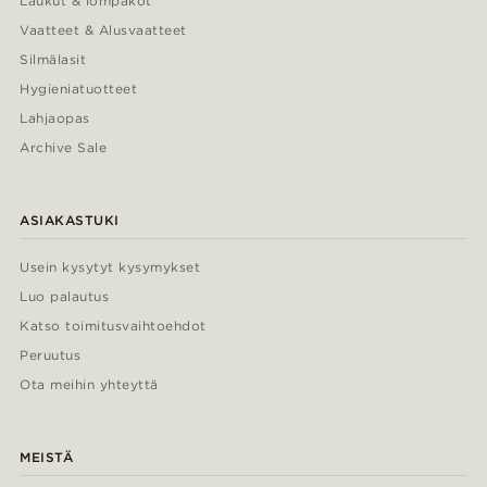
Laukut & lompakot
Vaatteet & Alusvaatteet
Silmälasit
Hygieniatuotteet
Lahjaopas
Archive Sale
ASIAKASTUKI
Usein kysytyt kysymykset
Luo palautus
Katso toimitusvaihtoehdot
Peruutus
Ota meihin yhteyttä
MEISTÄ