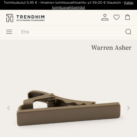
Toimituskulut
5,95 €
- ilmainen toimitusvaihtoehto yli
59,00 €
tilauksiin -
Katso
toimitusvaihtoehdot
Etsi