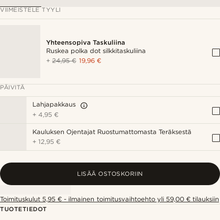
VIIMEISTELE TYYLI
Yhteensopiva Taskuliina
Ruskea polka dot silkkitaskuliina
+
24,95 €
19,96 €
PÄIVITÄ
Lahjapakkaus
+
4,95 €
Kauluksen Ojentajat Ruostumattomasta Teräksestä
+
12,95 €
LISÄÄ OSTOSKORIIN
Toimituskulut 5,95 € - ilmainen toimitusvaihtoehto yli 59,00 € tilauksiin
TUOTETIEDOT