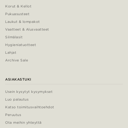
Korut & Kellot
Pukuasusteet
Laukut & lompakot
Vaatteet & Alusvaatteet
Silmälasit
Hygieniatuotteet
Lahjat
Archive Sale
ASIAKASTUKI
Usein kysytyt kysymykset
Luo palautus
Katso toimitusvaihtoehdot
Peruutus
Ota meihin yhteyttä