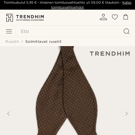
Toimituskulut
5,95 €
- ilmainen toimitusvaihtoehto yli
59,00 €
tilauksiin -
Katso
toimitusvaihtoehdot
Etsi
Rusetit
Solmittavat rusetit