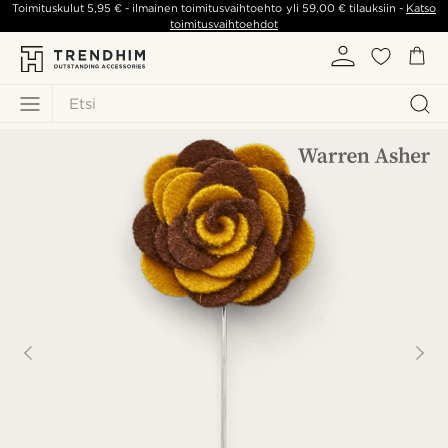
Toimituskulut
5,95 €
- ilmainen toimitusvaihtoehto yli
59,00 €
tilauksiin -
Katso
toimitusvaihtoehdot
Etsi