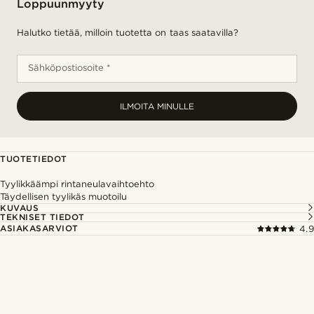
Loppuunmyyty
Halutko tietää, milloin tuotetta on taas saatavilla?
Sähköpostiosoite *
ILMOITA MINULLE
TUOTETIEDOT
Tyylikkäämpi rintaneulavaihtoehto
Täydellisen tyylikäs muotoilu
KUVAUS
TEKNISET TIEDOT
ASIAKASARVIOT
4.9