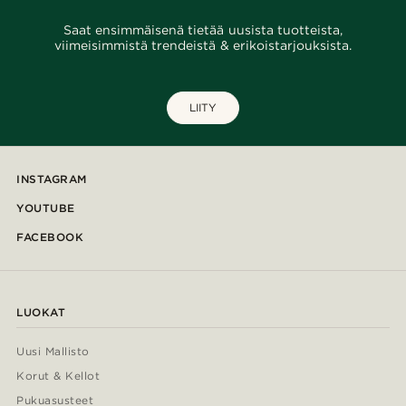
Saat ensimmäisenä tietää uusista tuotteista,
viimeisimmistä trendeistä & erikoistarjouksista.
LIITY
INSTAGRAM
YOUTUBE
FACEBOOK
LUOKAT
Uusi Mallisto
Korut & Kellot
Pukuasusteet