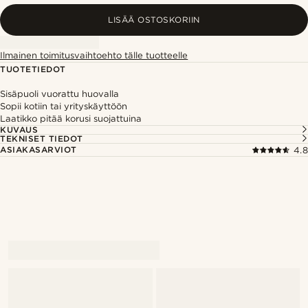
LISÄÄ OSTOSKORIIN
Ilmainen toimitusvaihtoehto tälle tuotteelle
TUOTETIEDOT
Sisäpuoli vuorattu huovalla
Sopii kotiin tai yrityskäyttöön
Laatikko pitää korusi suojattuina
KUVAUS
TEKNISET TIEDOT
ASIAKASARVIOT
4.8