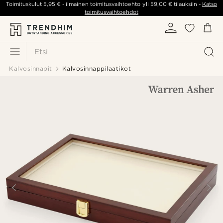
Toimituskulut
5,95 €
- ilmainen toimitusvaihtoehto yli
59,00 €
tilauksiin -
Katso
toimitusvaihtoehdot
Etsi
Kalvosinnapit
Kalvosinnappilaatikot