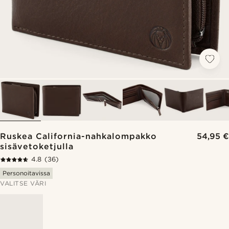
Ruskea California-nahkalompakko
54,95 €
sisävetoketjulla
4.8
(36)
Personoitavissa
VALITSE VÄRI