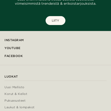
viimeisimmistä trendeistä & erikoistarjouksista.
LIITY
INSTAGRAM
YOUTUBE
FACEBOOK
LUOKAT
Uusi Mallisto
Korut & Kellot
Pukuasusteet
Laukut & lompakot