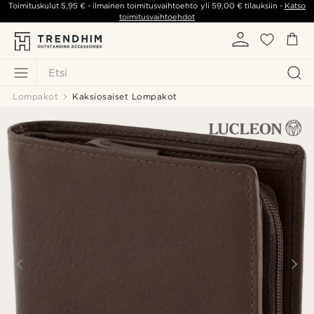
Toimituskulut
5,95 €
- ilmainen toimitusvaihtoehto yli
59,00 €
tilauksiin -
Katso
toimitusvaihtoehdot
Etsi
Lompakot
Kaksiosaiset Lompakot