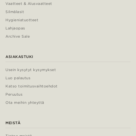
Vaatteet & Alusvaatteet
Silmälasit
Hygieniatuotteet
Lahjaopas
Archive Sale
ASIAKASTUKI
Usein kysytyt kysymykset
Luo palautus
Katso toimitusvaihtoehdot
Peruutus
Ota meihin yhteyttä
MEISTÄ
Tietoa meistä