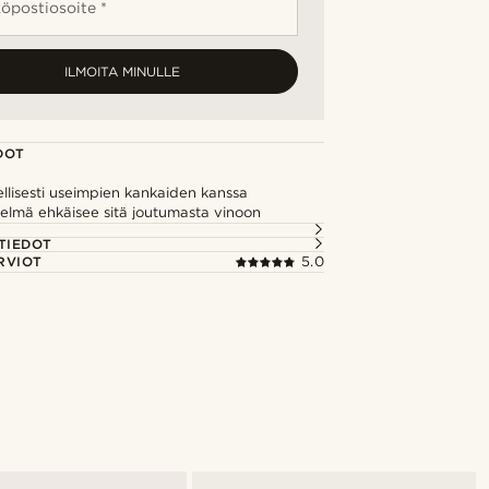
öpostiosoite *
ILMOITA MINULLE
DOT
ellisesti useimpien kankaiden kanssa
telmä ehkäisee sitä joutumasta vinoon
TIEDOT
RVIOT
5.0