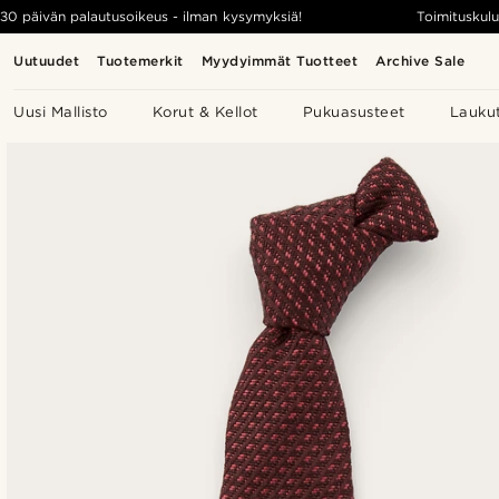
30 päivän palautusoikeus - ilman kysymyksiä!
Toimituskulu
Uutuudet
Tuotemerkit
Myydyimmät Tuotteet
Archive Sale
Uusi Mallisto
Korut & Kellot
Pukuasusteet
Lauku