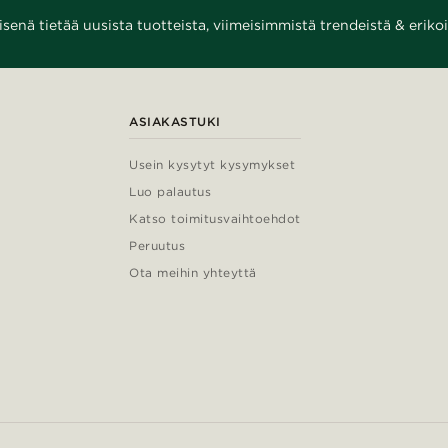
enä tietää uusista tuotteista, viimeisimmistä trendeistä & erikoi
ASIAKASTUKI
Usein kysytyt kysymykset
Luo palautus
Katso toimitusvaihtoehdot
Peruutus
Ota meihin yhteyttä