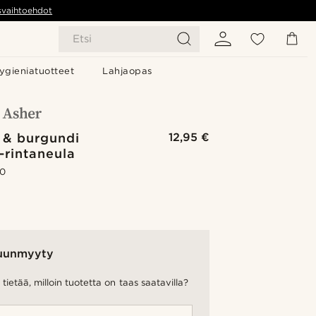
svaihtoehdot
Etsi
ygieniatuotteet
Lahjaopas
 & burgundi
12,95 €
-rintaneula
.0
uunmyyty
tietää, milloin tuotetta on taas saatavilla?