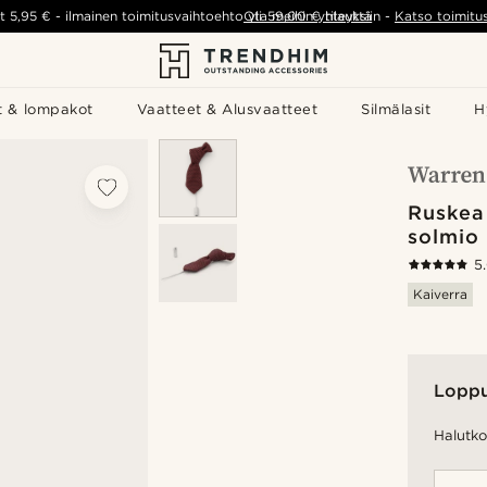
t
5,95 €
-
ilmainen toimitusvaihtoehto yli
Ota meihin yhteyttä
59,00 €
tilauksiin
-
Katso toimitu
t & lompakot
Vaatteet & Alusvaatteet
Silmälasit
H
Ruskea
solmio 
5
Kaiverra
Lopp
Halutko 