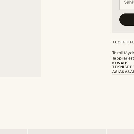
Sähk
TUOTETIE
Toimii täyd
Tappijärjes
KUVAUS
TEKNISET 
ASIAKASA