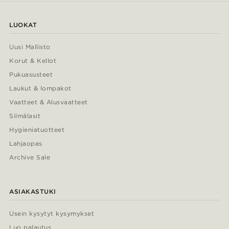
LUOKAT
Uusi Mallisto
Korut & Kellot
Pukuasusteet
Laukut & lompakot
Vaatteet & Alusvaatteet
Silmälasit
Hygieniatuotteet
Lahjaopas
Archive Sale
ASIAKASTUKI
Usein kysytyt kysymykset
Luo palautus