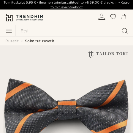
Toimituskulut
5,95 €
- ilmainen toimitusvaihtoehto yli
59,00 €
tilauksiin -
Katso
toimitusvaihtoehdot
Etsi
Rusetit
Solmitut rusetit