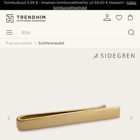
Toimituskulut
5,95 €
- ilmainen toimitusvaihtoehto yli
59,00 €
tilauksiin -
Katso
toimitusvaihtoehdot
Etsi
Pukuasusteet
Solmioneulat