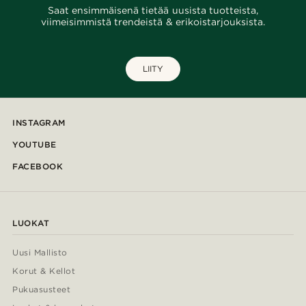
Saat ensimmäisenä tietää uusista tuotteista,
viimeisimmistä trendeistä & erikoistarjouksista.
LIITY
INSTAGRAM
YOUTUBE
FACEBOOK
LUOKAT
Uusi Mallisto
Korut & Kellot
Pukuasusteet