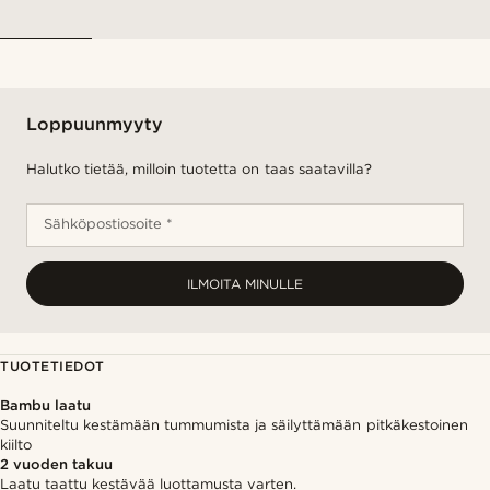
Loppuunmyyty
Halutko tietää, milloin tuotetta on taas saatavilla?
Sähköpostiosoite *
ILMOITA MINULLE
TUOTETIEDOT
Bambu laatu
Suunniteltu kestämään tummumista ja säilyttämään pitkäkestoinen
kiilto
2 vuoden takuu
Laatu taattu kestävää luottamusta varten.