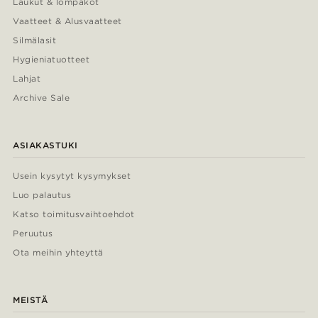
Laukut & lompakot
Vaatteet & Alusvaatteet
Silmälasit
Hygieniatuotteet
Lahjat
Archive Sale
ASIAKASTUKI
Usein kysytyt kysymykset
Luo palautus
Katso toimitusvaihtoehdot
Peruutus
Ota meihin yhteyttä
MEISTÄ