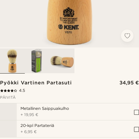
Pyökki Vartinen Partasuti
34,95 €
4.5
PÄIVITÄ
Metallinen Saippuakulho
+
19,95 €
20-kpl Partateriä
+
6,95 €