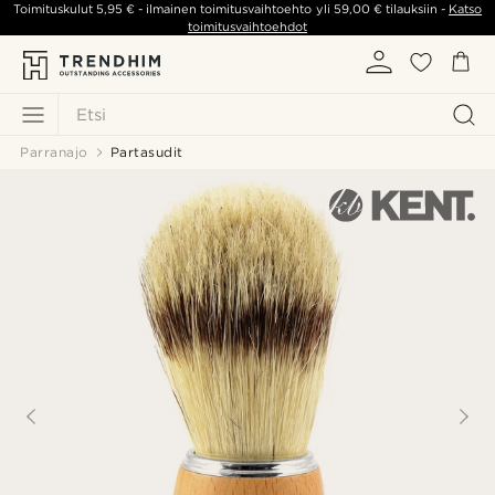
Toimituskulut
5,95 €
- ilmainen toimitusvaihtoehto yli
59,00 €
tilauksiin -
Katso
toimitusvaihtoehdot
Etsi
Parranajo
Partasudit