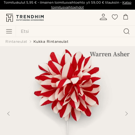
Toimituskulut
5,95 €
- ilmainen toimitusvaihtoehto yli
59,00 €
tilauksiin -
Katso
toimitusvaihtoehdot
Etsi
Rintaneulat
Kukka Rintaneulat