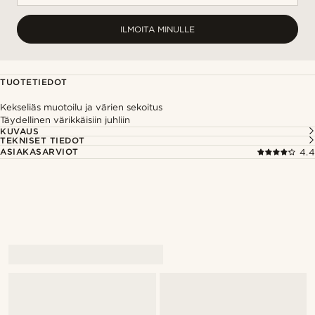
ILMOITA MINULLE
TUOTETIEDOT
Kekseliäs muotoilu ja värien sekoitus
Täydellinen värikkäisiin juhliin
KUVAUS
TEKNISET TIEDOT
ASIAKASARVIOT
4.4