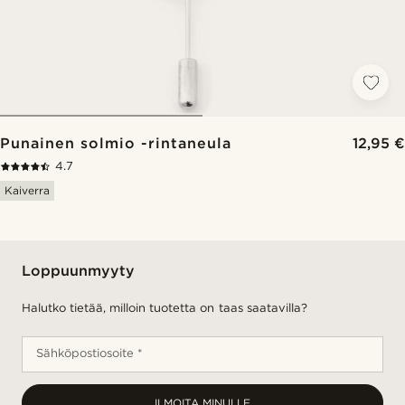
Punainen solmio -rintaneula
12,95 €
4.7
Kaiverra
Loppuunmyyty
Halutko tietää, milloin tuotetta on taas saatavilla?
Sähköpostiosoite *
ILMOITA MINULLE