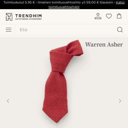
Toimituskulut
5,95 €
- ilmainen toimitusvaihtoehto yli
59,00 €
tilauksiin -
Katso
toimitusvaihtoehdot
Etsi