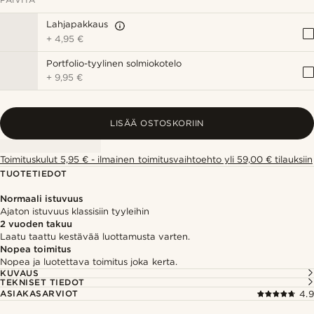
Lahjapakkaus
+
4,95 €
Portfolio-tyylinen solmiokotelo
+
9,95 €
LISÄÄ OSTOSKORIIN
Toimituskulut 5,95 € - ilmainen toimitusvaihtoehto yli 59,00 € tilauksiin
TUOTETIEDOT
Normaali istuvuus
Ajaton istuvuus klassisiin tyyleihin
2 vuoden takuu
Laatu taattu kestävää luottamusta varten.
Nopea toimitus
Nopea ja luotettava toimitus joka kerta.
KUVAUS
TEKNISET TIEDOT
ASIAKASARVIOT
4.9