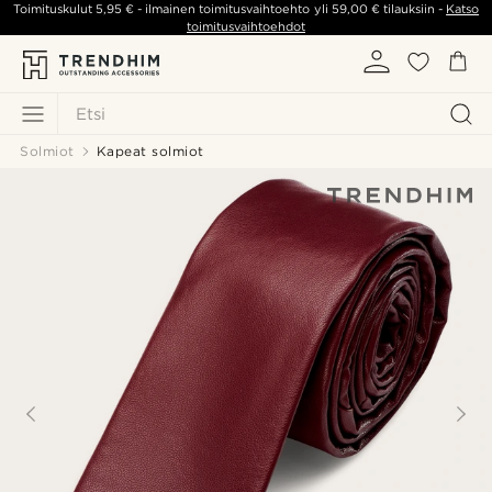
Toimituskulut
5,95 €
- ilmainen toimitusvaihtoehto yli
59,00 €
tilauksiin -
Katso
toimitusvaihtoehdot
Etsi
Solmiot
Kapeat solmiot