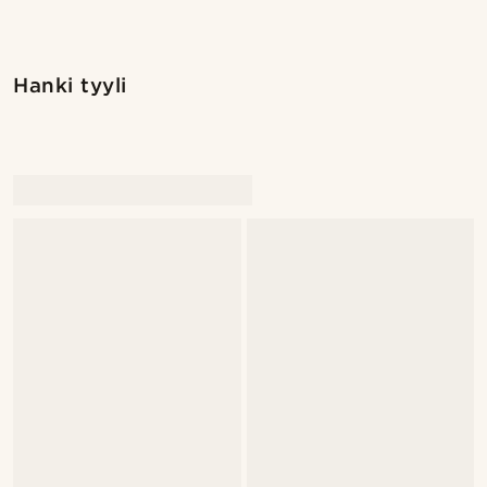
Hanki tyyli
@stefanjohnturner
@stefanjohnturner