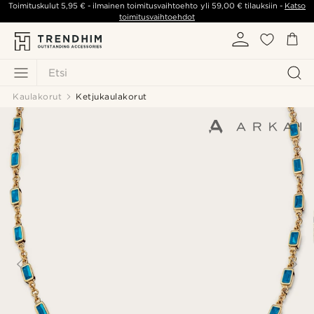
Toimituskulut
5,95 €
- ilmainen toimitusvaihtoehto yli
59,00 €
tilauksiin -
Katso
toimitusvaihtoehdot
Etsi
Kaulakorut
Ketjukaulakorut