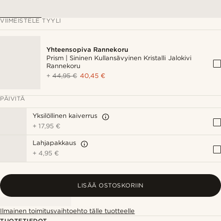
VIIMEISTELE TYYLI
Yhteensopiva Rannekoru
Prism | Sininen Kullansävyinen Kristalli Jalokivi
Rannekoru
+
44,95 €
40,45 €
PÄIVITÄ
Yksilöllinen kaiverrus
+
17,95 €
Lahjapakkaus
+
4,95 €
LISÄÄ OSTOSKORIIN
Ilmainen toimitusvaihtoehto tälle tuotteelle
TUOTETIEDOT