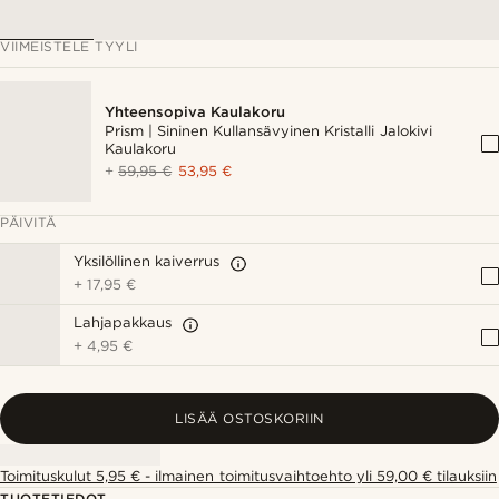
VIIMEISTELE TYYLI
Yhteensopiva Kaulakoru
Prism | Sininen Kullansävyinen Kristalli Jalokivi
Kaulakoru
+
59,95 €
53,95 €
PÄIVITÄ
Yksilöllinen kaiverrus
+
17,95 €
Lahjapakkaus
+
4,95 €
LISÄÄ OSTOSKORIIN
Toimituskulut 5,95 € - ilmainen toimitusvaihtoehto yli 59,00 € tilauksiin
TUOTETIEDOT