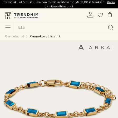
Toimituskulut
5,95 €
- ilmainen toimitusvaihtoehto yli
59,00 €
tilauksiin -
Katso
toimitusvaihtoehdot
Etsi
Rannekorut
Rannekorut Kivillä