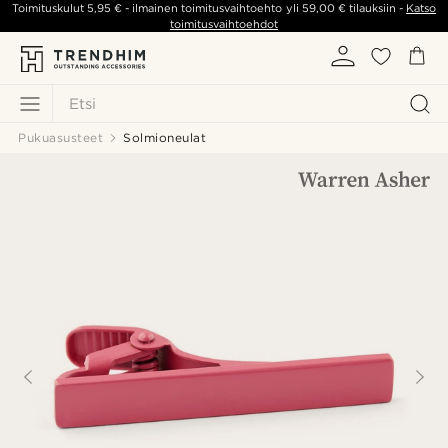
Toimituskulut
5,95 €
- ilmainen toimitusvaihtoehto yli
59,00 €
tilauksiin -
Katso
toimitusvaihtoehdot
Etsi
Pukuasusteet
Solmioneulat