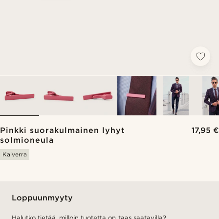
Pinkki suorakulmainen lyhyt
17,95 €
solmioneula
Kaiverra
Loppuunmyyty
Halutko tietää, milloin tuotetta on taas saatavilla?