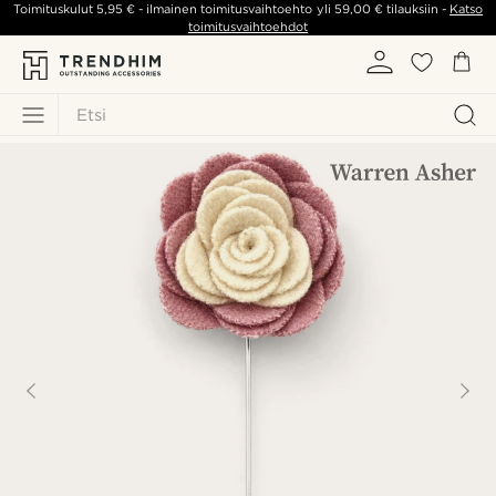
Toimituskulut
5,95 €
- ilmainen toimitusvaihtoehto yli
59,00 €
tilauksiin -
Katso
toimitusvaihtoehdot
Etsi