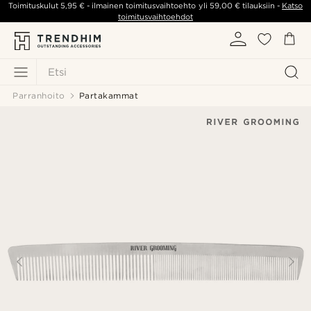
Toimituskulut
5,95 €
- ilmainen toimitusvaihtoehto yli
59,00 €
tilauksiin -
Katso
toimitusvaihtoehdot
Etsi
Parranhoito
Partakammat