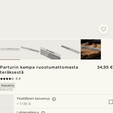
Parturin kampa ruostumattomasta
34,95 €
teräksestä
4.4
Kaiverra
PÄIVITÄ
Yksilöllinen kaiverrus
+
17,95 €
Lahjapakkaus