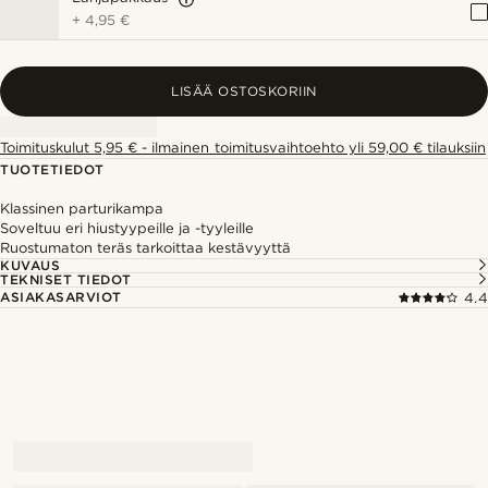
+
4,95 €
LISÄÄ OSTOSKORIIN
Toimituskulut 5,95 € - ilmainen toimitusvaihtoehto yli 59,00 € tilauksiin
TUOTETIEDOT
Klassinen parturikampa
Soveltuu eri hiustyypeille ja -tyyleille
Ruostumaton teräs tarkoittaa kestävyyttä
KUVAUS
TEKNISET TIEDOT
ASIAKASARVIOT
4.4