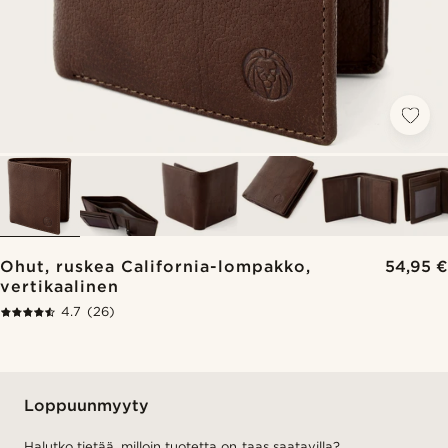
Ohut, ruskea California-lompakko,
54,95 €
vertikaalinen
4.7
(26)
Loppuunmyyty
Halutko tietää, milloin tuotetta on taas saatavilla?