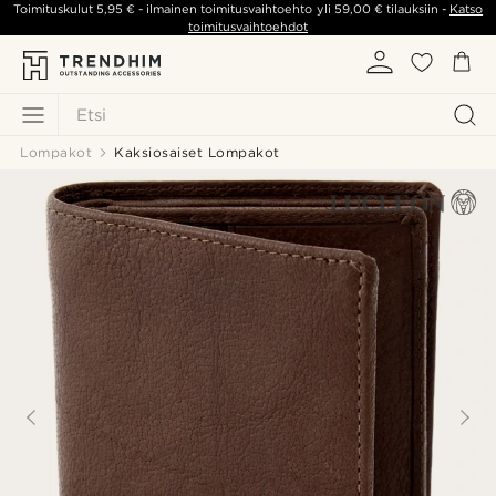
Toimituskulut
5,95 €
- ilmainen toimitusvaihtoehto yli
59,00 €
tilauksiin -
Katso
toimitusvaihtoehdot
Etsi
Lompakot
Kaksiosaiset Lompakot