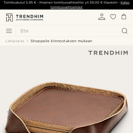
Toimituskulut
5,95 €
- ilmainen toimitusvaihtoehto yli
59,00 €
tilauksiin -
Katso
toimitusvaihtoehdot
Etsi
Lahjaopas
Shoppaile kiinnostuksen mukaan