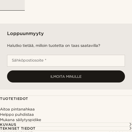
Loppuunmyyty
Halutko tietää, milloin tuotetta on taas saatavilla?
Sähköpostiosoite *
ILMOITA MINULLE
TUOTETIEDOT
Aitoa pintanahkaa
Helppo puhdistaa
Mukana säilytyspidike
KUVAUS
TEKNISET TIEDOT