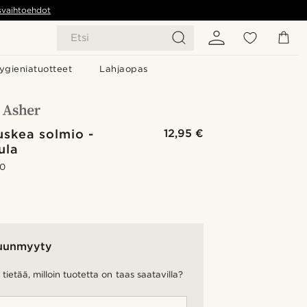
svaihtoehdot
Etsi
ygieniatuotteet
Lahjaopas
uskea solmio -
12,95 €
ula
.0
uunmyyty
tietää, milloin tuotetta on taas saatavilla?