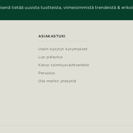
enä tietää uusista tuotteista, viimeisimmistä trendeistä & erikoi
ASIAKASTUKI
Usein kysytyt kysymykset
Luo palautus
Katso toimitusvaihtoehdot
Peruutus
Ota meihin yhteyttä