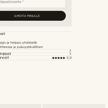
öpostiosoite *
ILMOITA MINULLE
DOT
sign ja helppo yhdistellä
hteessa ja pukuystävällinen
TIEDOT
RVIOT
5.0