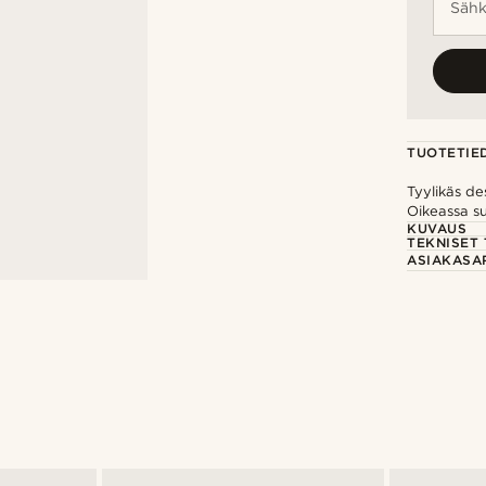
Sähk
TUOTETIE
Tyylikäs de
Oikeassa su
KUVAUS
TEKNISET 
ASIAKASA