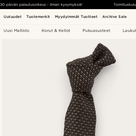
30 päivän palautusoikeus - ilman kysymyksiä!
Toimituskulu
Uutuudet
Tuotemerkit
Myydyimmät Tuotteet
Archive Sale
Uusi Mallisto
Korut & Kellot
Pukuasusteet
Lauku