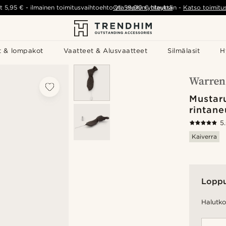
t
5,95 €
-
ilmainen toimitusvaihtoehto yli
Ota meihin yhteyttä
59,00 €
tilauksiin
-
Katso toimitu
t & lompakot
Vaatteet & Alusvaatteet
Silmälasit
H
Mustar
rintane
5
Kaiverra
Lopp
Halutko 