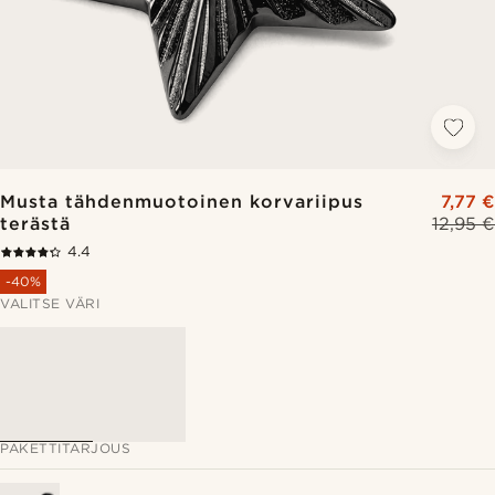
Musta tähdenmuotoinen korvariipus
7,77 €
terästä
12,95 €
4.4
-40%
VALITSE VÄRI
PAKETTITARJOUS