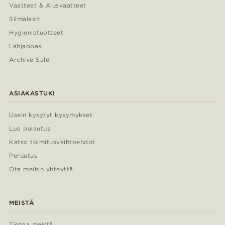
Vaatteet & Alusvaatteet
Silmälasit
Hygieniatuotteet
Lahjaopas
Archive Sale
ASIAKASTUKI
Usein kysytyt kysymykset
Luo palautus
Katso toimitusvaihtoehdot
Peruutus
Ota meihin yhteyttä
MEISTÄ
Tietoa meistä