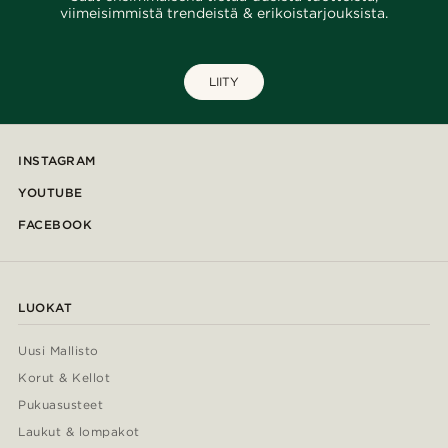
viimeisimmistä trendeistä & erikoistarjouksista.
LIITY
INSTAGRAM
YOUTUBE
FACEBOOK
LUOKAT
Uusi Mallisto
Korut & Kellot
Pukuasusteet
Laukut & lompakot