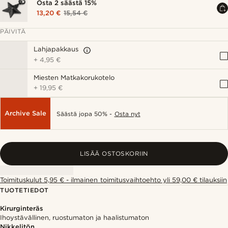
Osta 2 säästä 15%
13,20 €
15,54 €
PÄIVITÄ
Lahjapakkaus
+
4,95 €
Miesten Matkakorukotelo
+
19,95 €
Archive Sale
Säästä jopa 50% -
Osta nyt
LISÄÄ OSTOSKORIIN
Toimituskulut 5,95 € - ilmainen toimitusvaihtoehto yli 59,00 € tilauksiin
TUOTETIEDOT
Kirurginteräs
Ihoystävällinen, ruostumaton ja haalistumaton
Nikkelitön