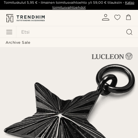
Toimituskulut
5,95 €
- ilmainen toimitusvaihtoehto yli
59,00 €
tilauksiin -
Katso
toimitusvaihtoehdot
Etsi
Archive Sale