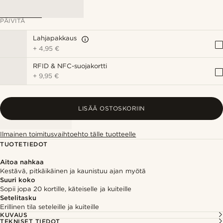
PÄIVITÄ
Lahjapakkaus
+
4,95 €
RFID & NFC-suojakortti
+
9,95 €
LISÄÄ OSTOSKORIIN
Ilmainen toimitusvaihtoehto tälle tuotteelle
TUOTETIEDOT
Aitoa nahkaa
Kestävä, pitkäikäinen ja kaunistuu ajan myötä
Suuri koko
Sopii jopa 20 kortille, käteiselle ja kuiteille
Setelitasku
Erillinen tila seteleille ja kuiteille
KUVAUS
TEKNISET TIEDOT